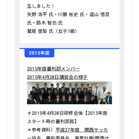
生しました！
矢野 浩平 氏・川勝 彬史 氏・道山 悟至
氏・鈴木 智也 氏
鷲尾 里梨 氏（女子1級）
2015年度
2015年度審判部メンバー
2015年4月28日講習会の様子
＊2015年4月28日研修会後【2015年度
スタート時の審判部員】
＊参考資料）
平成27年度 関西サッカ
ー協会 審判委員会 事業計画
(関西サ