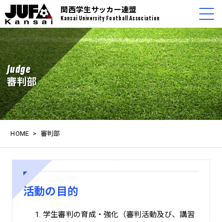
関西学生サッカー連盟
Kansai University Football Association
Judge
審判部
HOME
>
審判部
活動の目的
学生審判の育成・強化（審判活動及び、講習