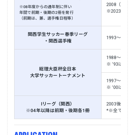
2008（前期
※08年度からの通年制に伴い
※2023前期
年間で前期・後期の2冊を発行
（前期は、兼、選手権日程等）
関西学生サッカー春季リーグ
1993～2007
・関西選手権
1988～1996
※ ’93は在
総理大臣杯全日本
大学サッカートーナメント
1997～2019
※ ’00は在
Iリーグ（関西）
2003後期～2
※04年以降は前期・後期各1冊
*※全て在庫