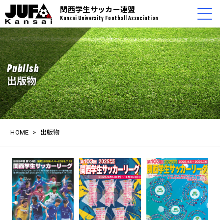
関西学生サッカー連盟
Kansai University Football Association
Publish
出版物
HOME
>
出版物