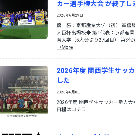
カー選手権大会 が終了し
2026年6月29日
優 勝：京都産業大学（初） 準優
大臣杯出場校◆ 第1代表：京都産業
育大学（5大会ぶり27回目） 第3代表
→More
2026年度 関西学生サ
した
2026年6月8日
2026年度 関西学生サッカー新人
日程はコチラ