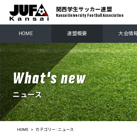
関西学生サッカー連盟
Kansai University Football Association
HOME
連盟概要
大会情
関西学生リーグ
プレーオ
関西ステップアップリーグ
関西学生選
What's new
ニュース
HOME
>
カテゴリー:
ニュース