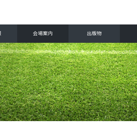
報
会場案内
出版物
フ
関西選手権
抜