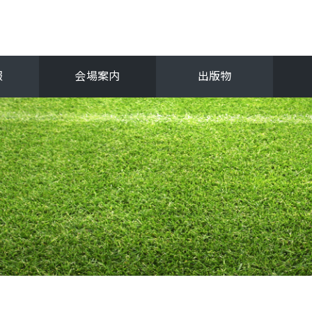
報
会場案内
出版物
フ
関西選手権
抜