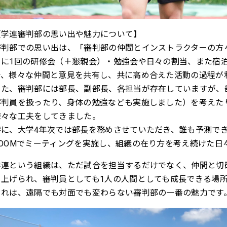
【学連審判部の思い出や魅力について】
審判部での思い出は、「審判部の仲間とインストラクターの方
月に1回の研修会（＋懇親会）・勉強会や日々の割当、また宿
で、様々な仲間と意見を共有し、共に高め合えた活動の過程が
また、審判部には部長、副部長、各担当が存在していますが、
審判員を扱ったり、身体の勉強なども実施しました）を考えた
様々な工夫をしてきました。
特に、大学4年次では部長を務めさせていただき、誰も予測で
ZOOMでミーティングを実施し、組織の在り方を考え続けた日
学連という組織は、ただ試合を担当するだけでなく、仲間と切
き上げられ、審判員としても1人の人間としても成長できる場
これは、遠隔でも対面でも変わらない審判部の一番の魅力です