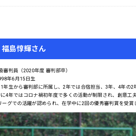
福島惇輝さん
級審判員（2020年度 審判部卒）
998年6月15日生
＊1年生から審判部に所属し、2年では合宿担当、3年、4年の
特に4年ではコロナ禍初年度で多くの活動が制限され、創意工
Iリーグでの活躍が認められ、在学中に2回の優秀審判賞を受賞