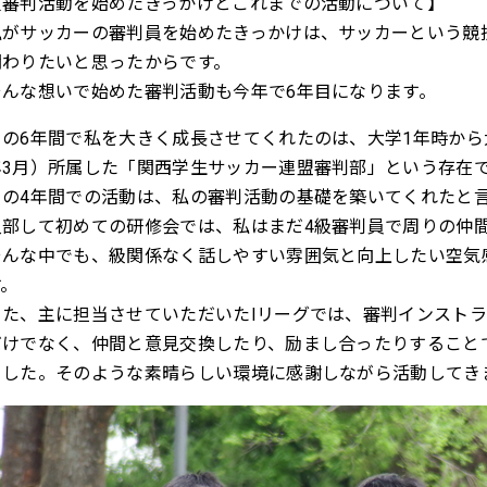
【審判活動を始めたきっかけとこれまでの活動について】
私がサッカーの審判員を始めたきっかけは、サッカーという競
関わりたいと思ったからです。
そんな想いで始めた審判活動も今年で6年目になります。
この6年間で私を大きく成長させてくれたのは、大学1年時から大学
年3月）所属した「関西学生サッカー連盟審判部」という存在
この4年間での活動は、私の審判活動の基礎を築いてくれたと
入部して初めての研修会では、私はまだ4級審判員で周りの仲間
そんな中でも、級関係なく話しやすい雰囲気と向上したい空気
す。
また、主に担当させていただいたIリーグでは、審判インスト
だけでなく、仲間と意見交換したり、励まし合ったりすること
ました。そのような素晴らしい環境に感謝しながら活動してき