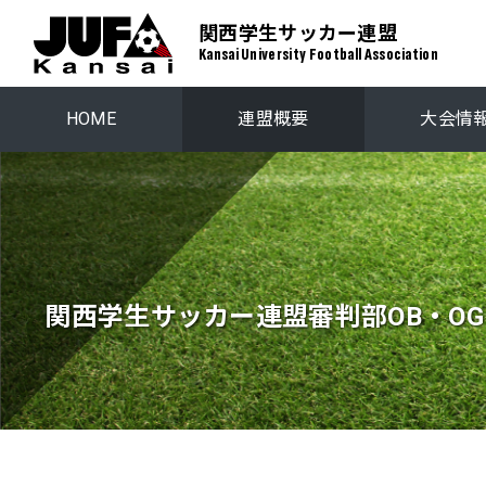
関西学生サッカー連盟
Kansai University Football Association
HOME
連盟概要
大会情
関西学生リーグ
プレーオ
関西ステップアップリーグ
関西学生選
関西学生サッカー連盟審判部OB・OG