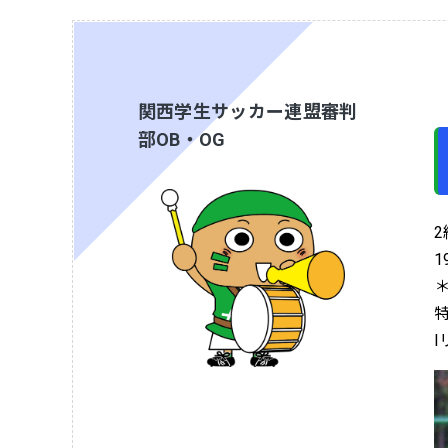
関西学生サッカー連盟審判
部OB・OG
2
1