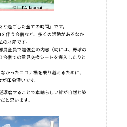
々と過ごした全ての時間」です。
泊を伴う合宿など、多くの活動があるなか
私の財産です。
部員全員で勉強会の内容（時には、野球の
り合宿での意見交換シートを導入したりと
きなかったコロナ禍を乗り越えるために、
々が印象深いです。
磋琢磨することで素晴らしい絆が自然と築
所だと思います。
。