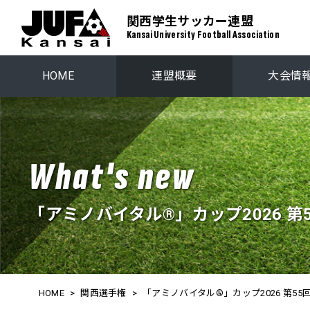
関西学生サッカー連盟
Kansai University Football Association
HOME
連盟概要
大会情
関西学生リーグ
プレーオ
関西ステップアップリーグ
関西学生選
What's new
「アミノバイタル®」カップ2026 
HOME
>
関西選手権
>
「アミノバイタル®」カップ2026 第5