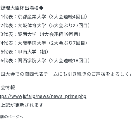
◆総理大臣杯出場校◆
第1代表：京都産業大学（3大会連続4回目）
第2代表：大阪体育大学（5大会ぶり27回目）
第3代表：阪南大学（4大会連続19回目）
第4代表：大阪学院大学（2大会ぶり7回目）
第5代表：甲南大学（初）
第6代表：関西学院大学（2大会連続18回目）
全国大会での関西代表チームにも引き続きのご声援をよろしく
大会情報
ttps://www.jufa.jp/news/news_prime.php
＊上記が更新されます
<前のページへ