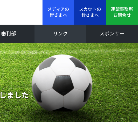
メディアの
スカウトの
連盟事務所
皆さまへ
皆さまへ
お問合せ
審判部
リンク
スポンサー
新人大会
Iリーグ
了しました