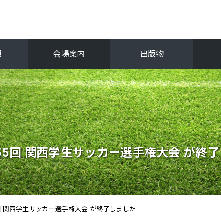
報
会場案内
出版物
フ
関西選手権
抜
第55回 関西学生サッカー選手権大会 が終
5回 関西学生サッカー選手権大会 が終了しました