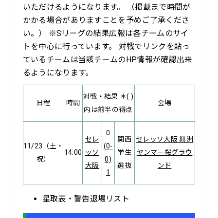
いただけるようになります。 （掲載まで時間が
かかる場合がありますことを予めご了承くださ
い。） ※Sリーグの結果広報は各チームのサイ
トを中心に行っています。 対戦でリンクを貼っ
ているチームは当該チームのHP情報が確認出来
るようになります。
対戦・結果 ＊( )
日程
時間
会場
内は前半の得点
0
セレ
関西
セレッソ大阪 舞洲
11/23（土・
(0-
14:00
ッソ
学生
ヤンマー桜グラウ
祝）
0)
大阪
選抜
ンド
1
星取表・警告退場リスト