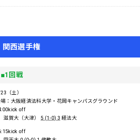
関西選手権
■1回戦
/23（土）
会場：大阪経済法科大学・花岡キャンパスグラウンド
4:00kick off
2．滋賀大（大津）
5 (1-0) 3
経法大
6:15kick off
5．四天大
0 (0-0) 1
佛教大