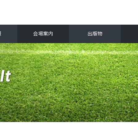
報
会場案内
出版物
フ
関西選手権
lt
抜