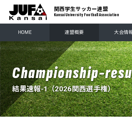
関西学生サッカー連盟
Kansai University Football Association
HOME
連盟概要
大会情
関西学生リーグ
プレーオ
Championship-resu
関西ステップアップリーグ
関西学生選
結果速報-1（2026関西選手権）