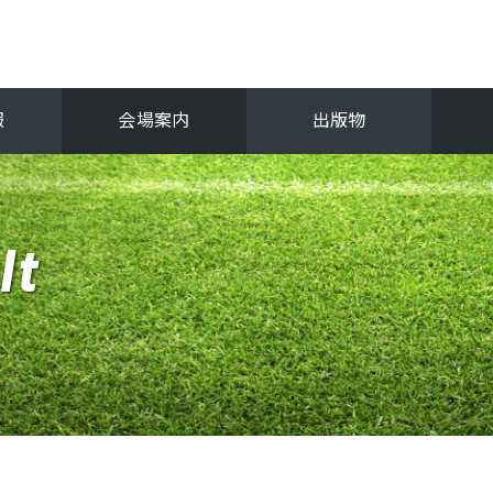
報
会場案内
出版物
フ
関西選手権
lt
抜