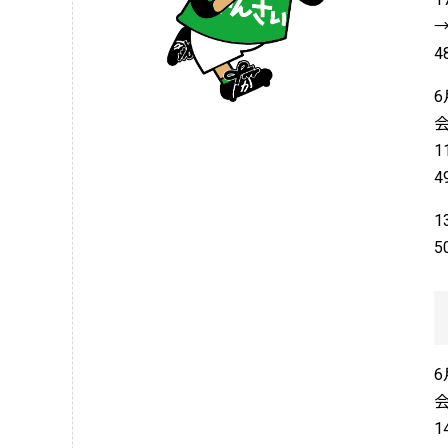
→
6
1
1
6
1