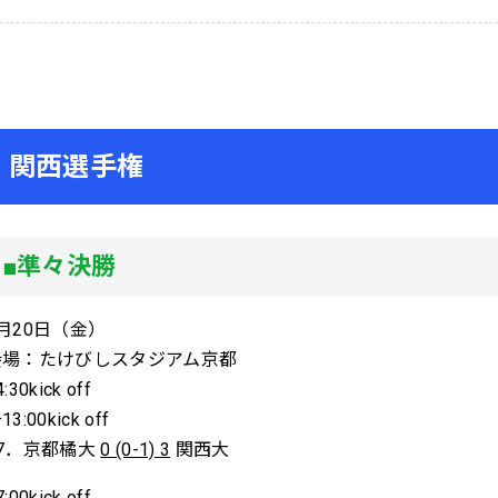
関西選手権
■準々決勝
月20日（金）
会場：たけびしスタジアム京都
4:30kick off
13:00kick off
47．京都橘大
0 (0-1) 3
関西大
7:00kick off