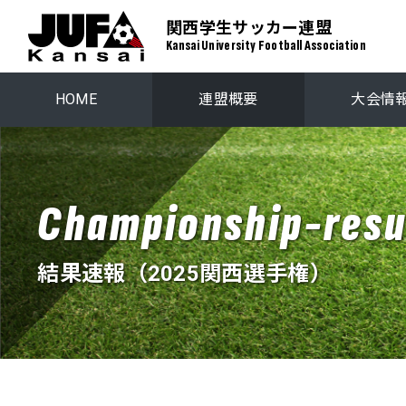
関西学生サッカー連盟
Kansai University Football Association
HOME
連盟概要
大会情
関西学生リーグ
プレーオ
Championship-resu
関西ステップアップリーグ
関西学生選
結果速報（2025関西選手権）