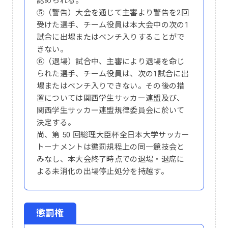
認められる。
⑤（警告）大会を通じて主審より警告を2回
受けた選手、チーム役員は本大会中の次の1
試合に出場またはベンチ入りすることがで
きない。
⑥（退場）試合中、主審により退場を命じ
られた選手、チーム役員は、次の1試合に出
場またはベンチ入りできない。その後の措
置については関西学生サッカー連盟及び、
関西学生サッカー連盟規律委員会に於いて
決定する。
尚、第 50 回総理大臣杯全日本大学サッカー
トーナメントは懲罰規程上の同一競技会と
みなし、本大会終了時点での退場・退席に
よる未消化の出場停止処分を持越す。
懲罰権