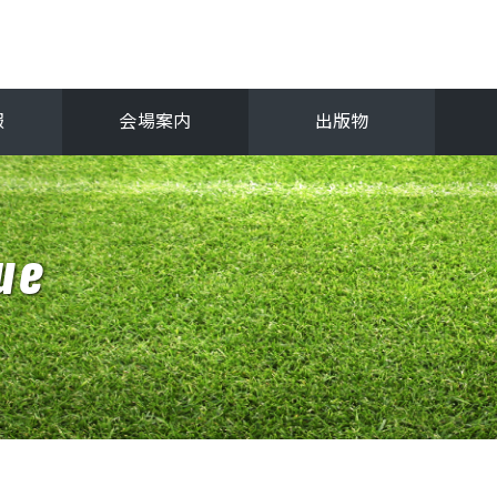
報
会場案内
出版物
フ
関西選手権
ue
抜