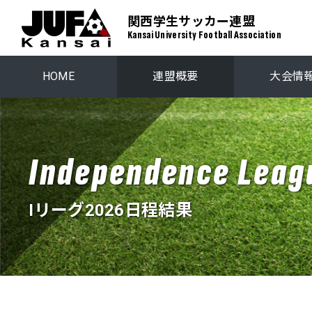
関西学生サッカー連盟
Kansai University Football Association
HOME
連盟概要
大会情
関西学生リーグ
プレーオ
Independence Leag
関西ステップアップリーグ
関西学生選
Iリーグ2026日程結果