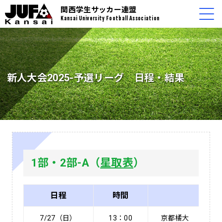
関西学生サッカー連盟
Kansai University Football Association
新人大会2025-予選リーグ 日程・結果
1部・2部-A（
星取表
）
日程
時間
対
7/27（日）
13：00
京都橘大
8 