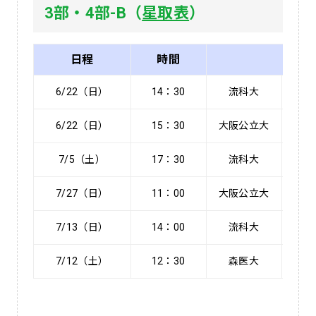
3部・4部-B（
星取表
）
日程
時間
対
6/22（日）
14：30
流科大
3 (1
6/22（日）
15：30
大阪公立大
0 (0
7/5（土）
17：30
流科大
3 (1
7/27（日）
11：00
大阪公立大
2 (2
7/13（日）
14：00
流科大
1 (0
7/12（土）
12：30
森医大
3 (3