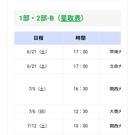
1部・2部-B（
星取表
）
日程
時間
6/21（土）
17：00
甲南大
6/21（土）
17：00
立命大
7/5（土）
16：30
関西大
7/6（日）
12：30
大商大
7/12（土）
10：00
関西大