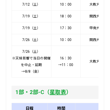
7/12（土）
10：00
大教大
7/19（土）
18：00
関西大
7/19（土）
17：30
甲南大
7/26（土）
10：00
関西大
7/26（土）
※天候影響で当日の開催
16：30
大教大
を中止・延期
→11：00
→8/8（金）
1部・2部-C（
星取表
）
日程
時間
対