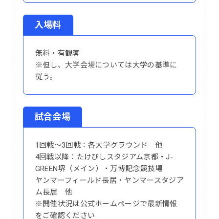
入場料
無料・有観客
※但し、大学会場については大学の基準に
従う。
試合会場
1回戦～3回戦：各大学グラウンド 他
4回戦以降：たけびしスタジアム京都・J-
GREEN堺（メイン）・万博記念競技場
ヤンマーフィールド長居・ヤンマースタジア
ム長居 他
※開催状況は公式ホームページで最新情報
をご確認ください