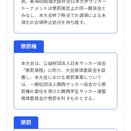
尚、第48回総理大臣杯全日本大学サッカー
トーナメントは懲罰規定上の同一競技会と
みなし、本大会終了時点での退場による未
消化の出場停止処分を持ち越す。
懲罰権
本大会は、公益財団法人日本サッカー協会
「懲罰規程」に則り、大会規律委員会を設
置し、本大会における懲罰事案について
は、一般社団法人関西サッカー協会から懲
罰権の委任を受けた関西学生サッカー連盟
規律委員会が懲罰を科すものとする。
懲罰