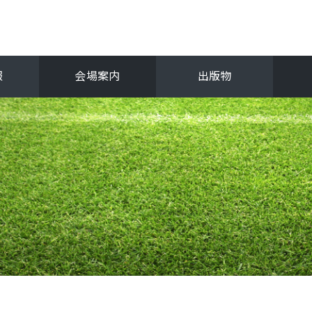
報
会場案内
出版物
フ
関西選手権
抜