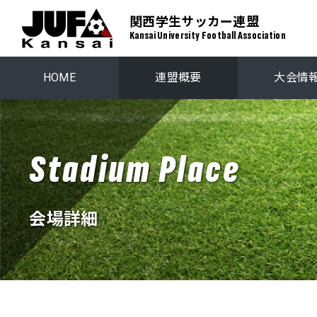
関西学生サッカー連盟
Kansai University Football Association
HOME
連盟概要
大会情
関西学生リーグ
プレーオ
Stadium Place
関西ステップアップリーグ
関西学生選
会場詳細