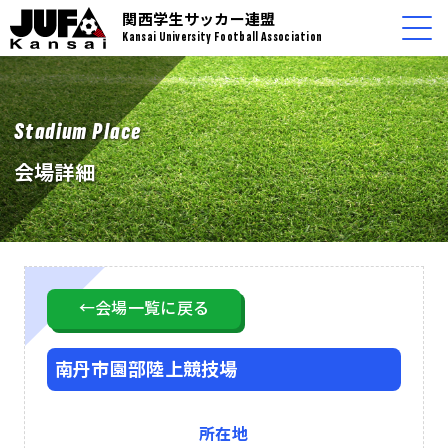
関西学生サッカー連盟
Kansai University Football Association
Stadium Place
会場詳細
←会場一覧に戻る
南丹市園部陸上競技場
所在地