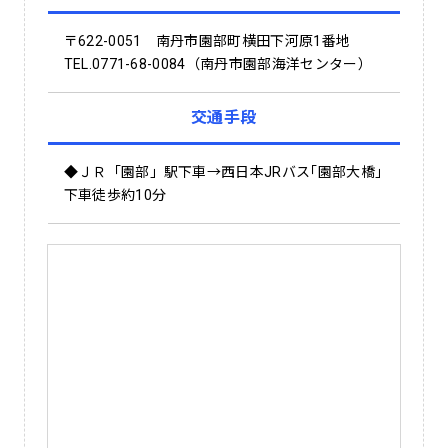
〒622-0051 南丹市園部町横田下河原1番地
TEL.0771-68-0084（南丹市園部海洋センター）
交通手段
◆ＪＲ「園部」駅下車→西日本JRバス｢園部大橋｣
下車徒歩約10分