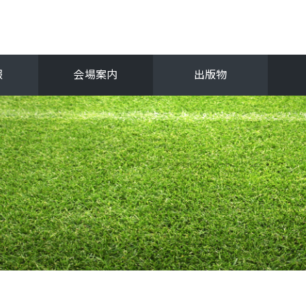
報
会場案内
出版物
フ
関西選手権
抜