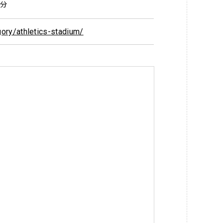
0分
egory/athletics-stadium/