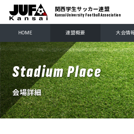
関西学生サッカー連盟
Kansai University Football Association
HOME
連盟概要
大会情
関西学生リーグ
プレーオ
Stadium Place
関西ステップアップリーグ
関西学生選
会場詳細