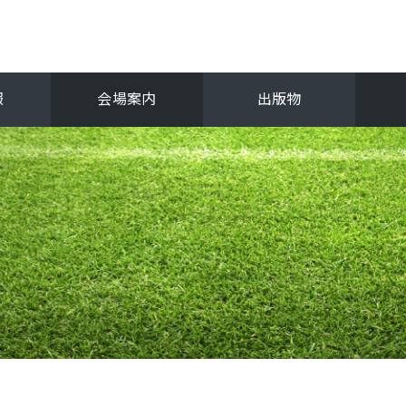
報
会場案内
出版物
フ
関西選手権
抜