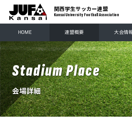
関西学生サッカー連盟
Kansai University Football Association
HOME
連盟概要
大会情
関西学生リーグ
プレーオ
Stadium Place
関西ステップアップリーグ
関西学生選
会場詳細