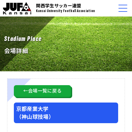
関西学生サッカー連盟
Kansai University Football Association
Stadium Place
会場詳細
←会場一覧に戻る
京都産業大学
（神山球技場）