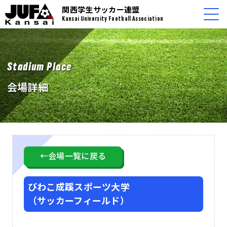
関西学生サッカー連盟
Kansai University Football Association
Stadium Place
会場詳細
←会場一覧に戻る
びわこ成蹊スポーツ大学
（サッカーフィールド）