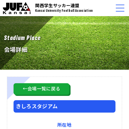
関西学生サッカー連盟
Kansai University Football Association
Stadium Place
会場詳細
←会場一覧に戻る
きしろスタジアム
所在地