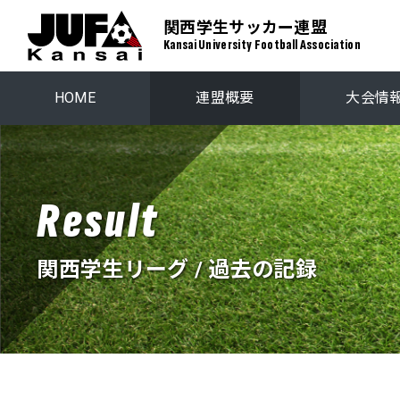
関西学生サッカー連盟
Kansai University Football Association
HOME
連盟概要
大会情
関西学生リーグ
プレーオ
Result
関西ステップアップリーグ
関西学生選
関西学生リーグ / 過去の記録