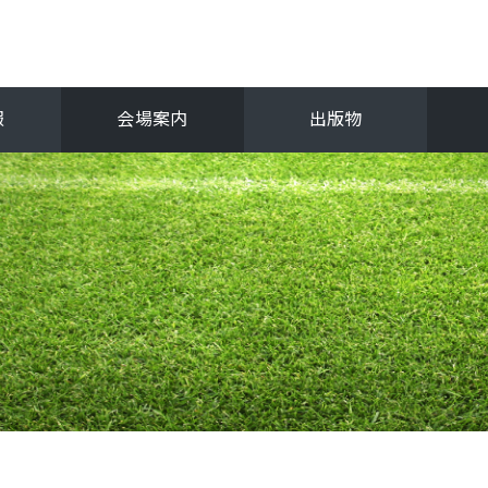
報
会場案内
出版物
フ
関西選手権
抜