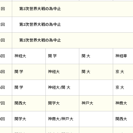
1回
第2次世界大戦の為中止
2回
第2次世界大戦の為中止
3回
第2次世界大戦の為中止
4回
神経大
関 学
関 大
神経専
5回
関 学
神経大
関 大
京 大
6回
関 学
神経大/関 大
京 大
7回
関西大
関学大
神戸大
神商大
8回
関学大
神商大/神戸大
関西大