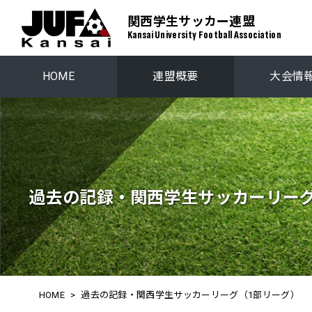
関西学生サッカー連盟
Kansai University Football Association
HOME
連盟概要
大会情
関西学生リーグ
プレーオ
関西ステップアップリーグ
関西学生選
過去の記録・関西学生サッカーリーグ
HOME
>
過去の記録・関西学生サッカーリーグ（1部リーグ）