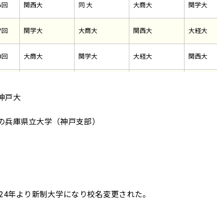
6回
関西大
同 大
大商大
関学大
7回
関学大
大商大
関西大
大経大
8回
大商大
関学大
大経大
関西大
9回
同 大
大経大
関学大
大商大
神戸大
0回
大商大
関学大
同 大
京産大
の兵庫県立大学（神戸支部）
1回
大商大
関学大
京産大
大経大
2回
大経大
大商大
大体大
同 大
3回
大商大
大経大
天理大
大体大
和24年より新制大学になり校名変更された。
4回
大商大
大体大
同 大
関学大