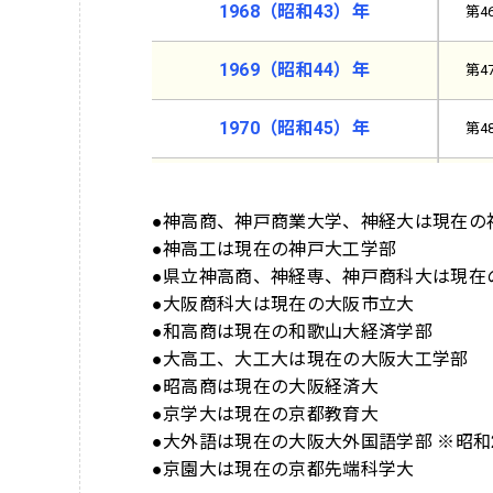
1968（昭和43）年
第4
1969（昭和44）年
第4
1970（昭和45）年
第4
1971（昭和46）年
第4
●神高商、神戸商業大学、神経大は現在の
1972（昭和47）年
第5
●神高工は現在の神戸大工学部
●県立神高商、神経専、神戸商科大は現在
1973（昭和48）年
●大阪商科大は現在の大阪市立大
第5
●和高商は現在の和歌山大経済学部
●大高工、大工大は現在の大阪大工学部
1974（昭和49）年
第5
●昭高商は現在の大阪経済大
●京学大は現在の京都教育大
1975（昭和50）年
第5
●大外語は現在の大阪大外国語学部 ※昭
●京園大は現在の京都先端科学大
1976（昭和51）年
第5