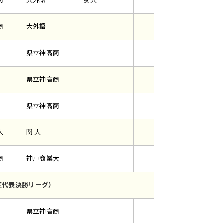
商
大外語
阪 大
商
大外語
県立神高商
県立神高商
県立神高商
大
関 大
商
神戸商業大
区代表決勝リーグ）
県立神高商