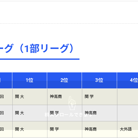
ーグ（1部リーグ）
回
1位
2位
3位
4
1回
関 大
神高商
関 学
2回
関 大
関 学
神高商
3回
関 大
関 学
神高商
大外語