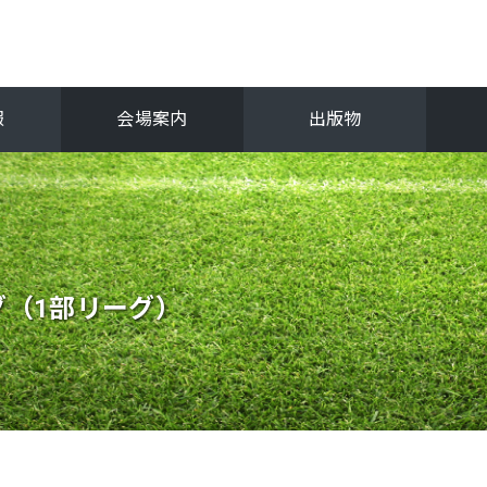
報
会場案内
出版物
フ
関西選手権
抜
（1部リーグ）