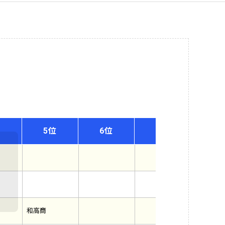
位
5位
6位
7位
8
和高商