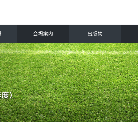
報
会場案内
出版物
フ
関西選手権
抜
年度）