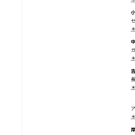
＊
＊
＊
＊