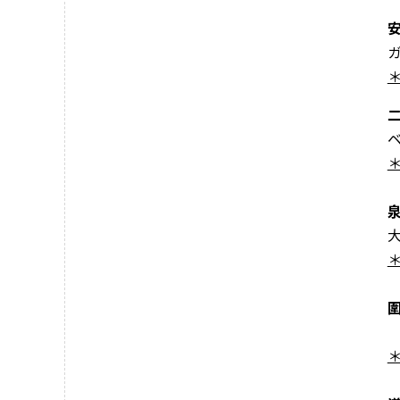
＊
＊
＊
＊