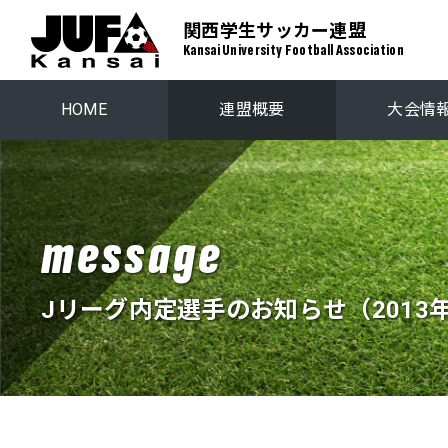
関西学生サッカー連盟
Kansai University Football Association
HOME
連盟概要
大会情
関西学生リーグ
プレーオ
関西ステップアップリーグ
関西学生選
message
Jリーグ内定選手のお知らせ（2013