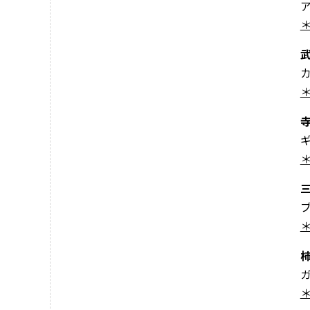
＊
＊
＊
＊
＊