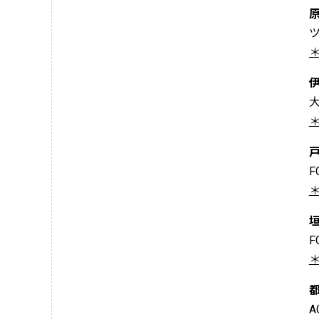
＊
＊
F
＊
F
＊
A