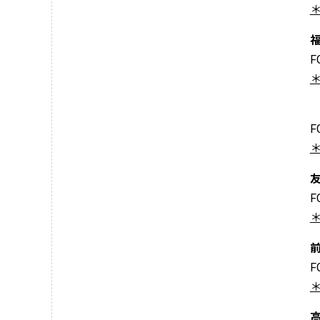
＊
F
＊
F
＊
F
＊
F
＊