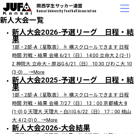
関西学生サッカー連盟
Kansai University Football Association
新人大会一覧
新人大会2026-予選リーグ 日程・結
果
1部・2部-A（星取表） ☝️ 横スクロールできます 日程
時間 対戦・結果 会場 6/21（日） 14:00 立命大 2 (2-1)
2 神院大 立命大・原谷G 6/21（日） 10:30 びわこ大 10
(3-0) …
→More
新人大会2025-予選リーグ 日程・結
果
1部・2部-A（星取表） ☝️ 横スクロールできます 日程
時間 対戦・結果 会場 7/27（日） 13：00 京都橘大 8
(1-0) 0 天理大 天理大・白川G 6/22（日） 17：00 桃山
大 4 (2-0) 0…
→More
新人大会2026-大会結果