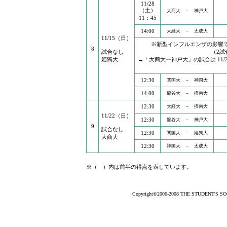
11/28
（土）
大商大 － 神戸大
11：45
14:00
大経大 － 太成大
11/15（日）
※新型インフルエンザの影響で
8
試合なし
（2
姫獨大
→「大商大ー神戸大」の試合は 11/28
12:30
関国大 － 神国大
14:00
龍谷大 － 摂南大
12:30
大経大 － 摂南大
11/22（日）
12:30
龍谷大 － 神戸大
9
試合なし
12:30
関国大 － 姫獨大
大商大
12:30
神国大 － 太成大
※（ ）内は前半の得点を表しています。
Copyright©2006-2008 THE STUDENT'S SOCC