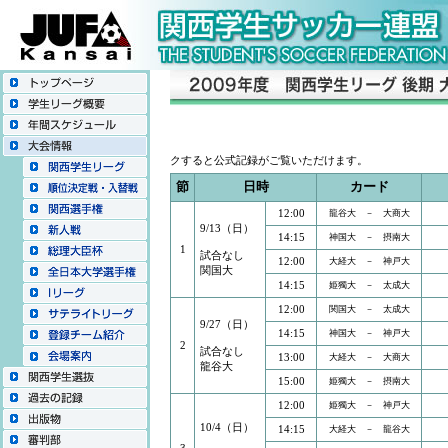
↓結果
クすると公式記録がご覧いただけます。
節
日時
カード
12:00
龍谷大 － 大商大
9/13（日）
14:15
神国大 － 摂南大
1
試合なし
12:00
大経大 － 神戸大
関国大
14:15
姫獨大 － 太成大
12:00
関国大 － 太成大
9/27（日）
14:15
神国大 － 神戸大
2
試合なし
13:00
大経大 － 大商大
龍谷大
15:00
姫獨大 － 摂南大
12:00
姫獨大 － 神戸大
10/4（日）
14:15
大経大 － 龍谷大