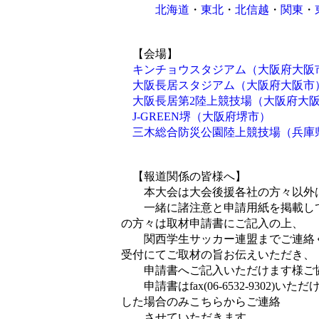
北海道
・
東北
・
北信越
・
関東
・
【会場】
キンチョウスタジアム（大阪府大阪
大阪長居スタジアム（大阪府大阪市
大阪長居第2陸上競技場（大阪府大
J-GREEN堺（大阪府堺市）
三木総合防災公園陸上競技場（兵庫
【報道関係の皆様へ】
本大会は大会後援各社の方々以外は
一緒に諸注意と申請用紙を掲載して
の方々は取材申請書にご記入の上、
関西学生サッカー連盟までご連絡く
受付にてご取材の旨お伝えいただき、
申請書へご記入いただけます様ご協
申請書はfax(06-6532-9302
した場合のみこちらからご連絡
させていただきます。