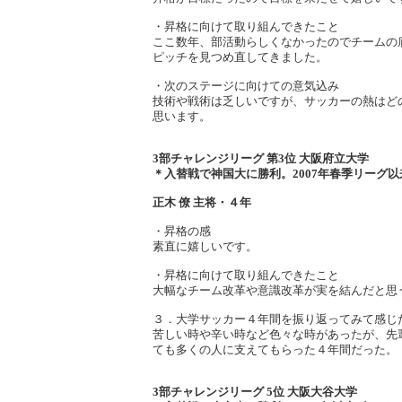
・昇格に向けて取り組んできたこと
ここ数年、部活動らしくなかったのでチームの
ピッチを見つめ直してきました。
・次のステージに向けての意気込み
技術や戦術は乏しいですが、サッカーの熱はど
思います。
3部チャレンジリーグ 第3位 大阪府立大学
＊入替戦で神国大に勝利。2007年春季リーグ以
正木 僚 主将・４年
・昇格の感
素直に嬉しいです。
・昇格に向けて取り組んできたこと
大幅なチーム改革や意識改革が実を結んだと思
３．大学サッカー４年間を振り返ってみて感じ
苦しい時や辛い時など色々な時があったが、先
ても多くの人に支えてもらった４年間だった。
3部チャレンジリーグ 5位 大阪大谷大学