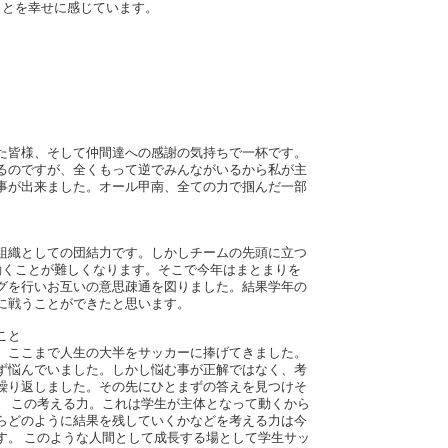
ことを幸せに感じています。
た皆様、そして仲間達への感謝の気持ちで一杯です。
るのですが、全くもって逆でみんながいるから私が主
事が出来ました。オール甲南、全ての力で掴んだ一部
組織としての団結力です。しかしチームの先頭に立つ
動くことが難しくなります。そこで今年はまとまりを
グを行いお互いの意思疎通を図りました。結果学年の
に戦うことができたと思います。
こと
。ここまで人生の大半をサッカーに捧げてきました。
ず悩んでいました。しかし悩む事が正解ではなく、考
繰り返しました。その先にひとまずの答えを見つけそ
。 この考える力。これは学生が主体となって動くから
らどのように結果を残していくかなどを考える力は今
す。 このような人間として成長する場として学生サッ