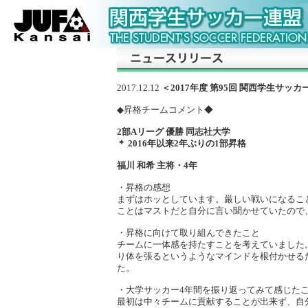
2017.12.12
＜2017年度 第95回 関西学生サッ
◆昇格チームコメント◆
2部Aリーグ 優勝 同志社大学
＊ 2016年以来2年ぶりの1部昇格
福川 和希 主将・4年
・昇格の感想
まずはホッとしています。厳しい戦いになるこ
ことはマストだと自分に言い聞かせていたので
・昇格に向けて取り組んできたこと
チームに一体感を持たすことを考えていました
り体を張るというようなマインドを根付かせる
た。
・大学サッカー4年間を振り返ってみて感じた
最初は中々チームに貢献することが出来ず、自