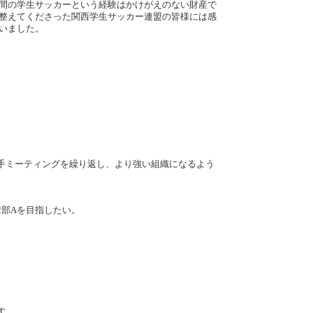
年間の学生サッカーという経験はかけがえのない財産で
を整えてくださった関西学生サッカー連盟の皆様には感
いました。
手ミーティングを繰り返し、より強い組織になるよう
2部Aを目指したい。
す。