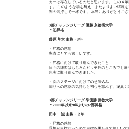
カーは存在しているのだと思います。 この４
す。 このような場を与え、またよりよい環境
謝の気持ちで一杯です。 本当にありがとうござ
3部チャレンジリーグ 優勝 京都橘大学
＊初昇格
藤原 草太 主将・3年
・昇格の感想
率直にとても嬉しいです。
・昇格に向けて取り組んできたこと
日々の練習はもちろんピッチ外のところでも選
忠実に取り組んできました。
・次のステージに向けての意気込み
周りへの感謝の気持ちと初心を忘れず、泥臭く
3部チャレンジリーグ 準優勝 佛教大学
＊2009年以来9年ぶりの2部昇格
田中 一誠 主将・２年
・昇格の感想
昇格が目標だったので目標を果たせて嬉しいで