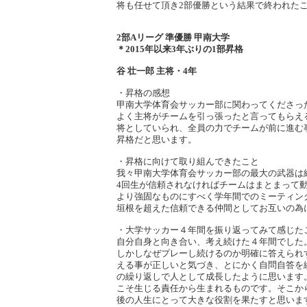
将も任せて頂き2部優勝という結果で終われた
2部Aリーグ 準優勝 甲南大学
＊2015年以来3年ぶりの1部昇格
谷 壮一郎 主将・4年
・昇格の感想
甲南大学体育会サッカー部に関わってくださっ
よく主将がチームを引っ張ったと言ってもらえ
将としていられ、全員の力でチームが前に進む
昇格だと思います。
・昇格に向けて取り組んできたこと
我々甲南大学体育会サッカー部の最大の武器は
4回生が信頼されなければチームはまとまって
より強固なものにすべく学年間でのミーティン
垣根を超えた信頼できる仲間としてお互いの為
・大学サッカー４年間を振り返ってみて感じた
自分自身と向き合い、考え続けた４年間でした
しかしなぜプレーし続けるのか明確に答えられ
える事が正しいと気づき、とにかく自問自答を
の繰り返しで人として成長したように思います
こそ生じる責任から生まれるものです。そこか
後の人生にとって大きな役割を果たすと思いま