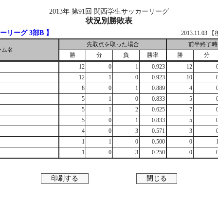
2013年 第91回 関西学生サッカーリーグ
状況別勝敗表
ーリーグ 3部B 】
2013.11.0
先取点を取った場合
前半終了時
ーム名
勝
分
負
勝率
勝
分
12
0
1
0.923
12
12
1
0
0.923
10
8
0
1
0.889
4
5
1
0
0.833
5
5
1
2
0.625
7
5
0
1
0.833
5
4
0
3
0.571
3
1
1
0
0.500
0
1
0
3
0.250
0