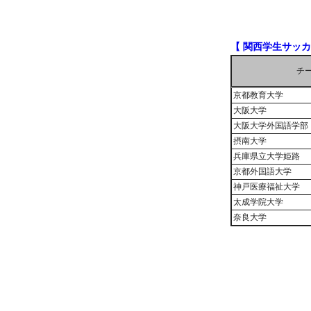
【 関西学生サッカ
チ
京都教育大学
大阪大学
大阪大学外国語学部
摂南大学
兵庫県立大学姫路
京都外国語大学
神戸医療福祉大学
太成学院大学
奈良大学