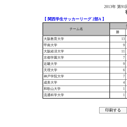
2013年 第
【 関西学生サッカーリーグ 2部A 】
チーム名
勝
大阪教育大学
13
甲南大学
9
大阪経済大学
11
京都学園大学
7
近畿大学
9
天理大学
6
神戸学院大学
7
成美大学
4
和歌山大学
1
流通科学大学
1