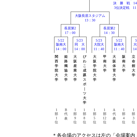
決 勝 戦 14
3位決定戦 11
大阪長居スタジアム
13：30
長居第2
長居第2
17：00
14：30
5/22
5/23
5/23
5/22
5
阪南大
同 大
大院大
阪南大
大
14：00
14：00
11：40
11：40
1
関
姫
大
び
大
甲
大
阪
立
西
路
阪
わ
阪
南
阪
南
命
学
獨
産
こ
学
大
体
大
館
院
協
業
成
院
学
育
学
大
大
大
大
蹊
大
大
学
学
学
学
ス
学
学
ポ
｜
ツ
大
学
1
B
1
1
1
1
A
1
1
部
代
部
部
部
部
代
部
部
1
9
8
5
12
4
3
表
表
位
位
位
位
位
位
位
＊各会場のアクセスは左の「会場案内