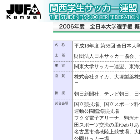
名 称
平成18年度 第55回 全日本
主 催
財団法人日本サッカー協会、
主 管
関東大学サッカー連盟、東海
協 賛
株式会社タイカ、大塚製薬株
ニ
後 援
朝日新聞社、テレビ朝日、日
試合会場
国立競技場、国立スポーツ科
運動公園臨海競技場
フクダ電子アリーナ、駒沢オ
田スポーツ交流の里ゆめりあ
名古屋市瑞穂陸上競技場、大
公園サッカー場、