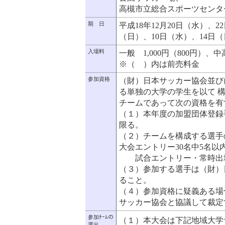
高槻市立総合スポーツセンタ
期 日
平成18年12月20日（水）、2
（日）、10日（水）、14日
入場料
一般 1,000円（800円）
※（ ）内は前売料金
参加資格
（財）日本サッカー協会並び
る単独の大学の学生を以て 
チームであって次の資格を有
（１）本年度の加盟団体登録
限る。
（２）チームを構成する選手
大会エントリー30名中5名以
試合エントリー・常時出場
（３）参加する選手は（財）
ること。
（４）参加資格に疑義ある場
サッカー協会と協議して裁定
参加ﾁｰﾑの
（１）本大会は下記地域大学
選出