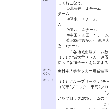
っておこなう。
①北海道 １チーム ②
チーム
④関東 ７チーム ⑤
ム
⑦関西 ４チーム ⑧
⑩中国・四国 １チーム
⑫2006年度第30回総理
勝 1チーム
※各地域出場チーム数
（２）地域大学サッカー連盟
従って参加チームを決定する
試合の
全日本大学サッカー連盟理事
組合せ
試合方法
（１）グループリーグ：4チ
（関東2ブロック、東海2ブ
2ブロック）で行
と各ブロック2位6チームのう
計8チームが決勝