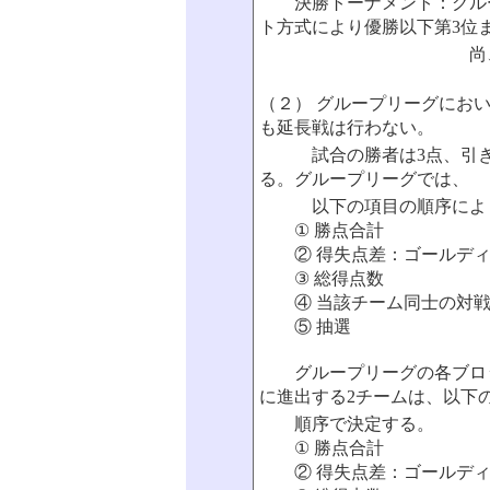
決勝トーナメント：グルー
ト方式により優勝以下第3位
尚、第3位決定
（２） グループリーグにお
も延長戦は行わない。
試合の勝者は3点、引き分
る。グループリーグでは、
以下の項目の順序により
① 勝点合計
② 得失点差：ゴールディ
③ 総得点数
④ 当該チーム同士の対戦
⑤ 抽選
グループリーグの各ブロッ
に進出する2チームは、以下
順序で決定する。
① 勝点合計
② 得失点差：ゴールディ