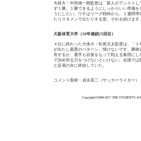
大経大・中田雄一朗監督は「新人がアシストし
ず１勝。１勝できるようにしっかりいい準備を
うにしたい。ウチはリーグ戦時から、１週間準
たりスタメンで出たりする形。それを続けます
大阪体育大学（10年連続25回目）
４位に終わった大体大・松尾元太監督は、「１
が出たし最悪のパターン。情けないです。勝敗
長するか、選手も自覚をもって戦える集団にし
で決め切る力をつけないといけない。全国では
と反省の弁に終始していた。
コメント取材：貞永晃二（サッカーライター）
Copyright©2006-2017 THE STUDENT'S SOCC