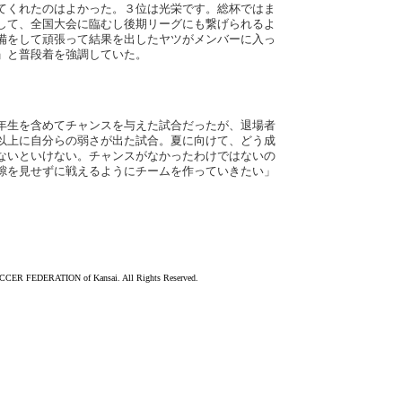
てくれたのはよかった。３位は光栄です。総杯ではま
して、全国大会に臨むし後期リーグにも繋げられるよ
備をして頑張って結果を出したヤツがメンバーに入っ
」と普段着を強調していた。
年生を含めてチャンスを与えた試合だったが、退場者
以上に自分らの弱さが出た試合。夏に向けて、どう成
ないといけない。チャンスがなかったわけではないの
隙を見せずに戦えるようにチームを作っていきたい」
ER FEDERATION of Kansai. All Rights Reserved.