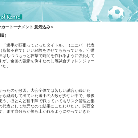
サッカートーナメント 意気込み＞
目)
、「選手が頑張ってとったタイトル。（ユニバー代表
（監督不在で）いい経験をさせてもらっている。守備
伸ばしつつもっと攻撃で時間を作れるように強化して
すが、全国の強豪を倒すために毎試合チャレンジャー
いた。
かったのが敗因。大会全体では苦しい試合が続いた
から継続して出ていた選手の人数が少ない中で、最後
思う。ほとんど相手陣で戦っていてもリスク管理と集
の代表として地元なので結果にこだわりたい。関西全
で、まず自分らが勝ち上がれるようにやっていきた