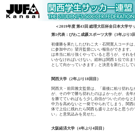
＜2019年度 第43回 総理大臣杯全日本大学
第1代表：びわこ成蹊スポーツ大学（3年ぶり3回
初優勝を果たしたびわこ大・石間寛人コーチは
に参加中の）望月監督にいい報告ができます。
は本当に粘り強くやっていると思うが、それを
いかなければいけない。総杯は関西１位で出ま
として向かっていきます」と決意を新たにして
関西大学（2年ぶり18回目）
関西大・前田雅文監督は、「最後に粘り切れな
が、その中で勝ち切れたのはよかったが、去年
を勝てていればもう少し自信がついたのかなと
中力を高めないと一発でやられてしまう。関西
体で上位に残れたら関西も盛り上がると思うの
い」と意気込みを見せた。
大阪経済大学（4年ぶり4回目）