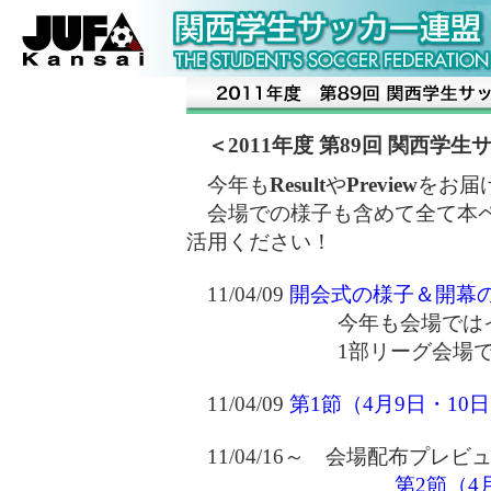
＜2011年度 第89回 関西学生
今年も
Result
や
Preview
をお届
会場での様子も含めて全て本ペ
活用ください！
11/04/09
開会式の様子＆開幕
今年も会場ではイベ
1部リーグ会場でのイ
11/04/09
第1節（4月9日・1
11/04/16～ 会場配布プレビ
第2節（4