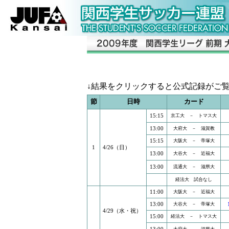
↓結果をクリックすると公式記録が
節
日時
カード
15:15
京工大 － トマス大
13:00
大府大 － 滋賀教
15:15
大阪大 － 帝塚大
1
4/26（日）
13:00
大谷大 － 近福大
13:00
流通大 － 滋県大
経法大 試合なし
11:00
大阪大 － 近福大
13:00
大谷大 － 帝塚大
4/29（水・祝）
15:00
経法大 － トマス大