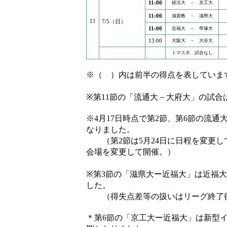
11:00
経法大 － 京工大
11:00
滋賀教 － 滋県大
11
7/5（日）
11:00
近福大 － 帝塚大
13:00
大阪大 － 大谷大
トマス大 試合なし
※（ ）内は前半の得点を表していま
※第11節の「流通大－大府大」の試合
※4月17日時点で第2節、第6節の流
なりました。
（第2節は5月24日に日程を変更し
会場を変更して開催。）
※第3節の「滋県大ー近福大」は近福
した。
（得失点差等の扱いはリーグ終了
＊第6節の「京工大ー近福大」は新型イ