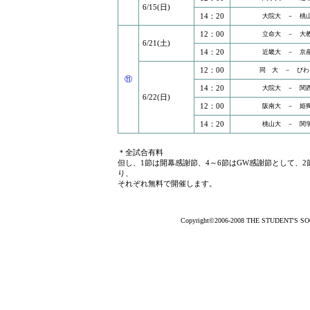
6/15(日)
14：20
大院大 － 桃
12：00
立命大 － 大
6/21(土)
14：20
近畿大 － 京
12：00
同 大 － びわ
⑪
14：20
大院大 － 関
6/22(日)
12：00
阪南大 － 姫
14：20
桃山大 － 関
＊全試合有料
但し、1節は開幕感謝節、4～6節はGW感謝節として、
り、
それぞれ無料で開催します。
Copyright©2006-2008 THE STUDENT'S SOCC