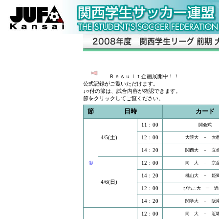
Ｒｅｓｕｌｔ企画展開
公式記録がご覧いただけます。
↓○付の節は、試合内容が確認できます。
節をクリックしてご覧ください。
節
日時
カード
11：00
開会式
4/5(土)
12：00
大院大 － 大
14：20
関西大 － 立
①
12：00
同 大 － 京
14：20
桃山大 － 姫
4/6(日)
12：00
びわこ大 ー 近
14：20
関学大 － 阪
12：00
同 大 － 近