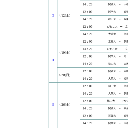
14：20
関西大 － 大
12：00
関学大 － 姫
②
4/12(土)
14：20
桃山大 － 阪
12：00
びわこ大 ー 京
14：20
大院大 － 立
12：00
京産大 － 阪
14：20
びわこ大 － 立
4/19(土)
12：00
関学大 － 同
③
14：20
桃山大 － 大
12：00
関西大 － 近
4/20(日)
14：20
大院大 － 姫
12：00
同 大 － 立
14：20
大院大 － 阪
12：00
桃山大 － びわ
④
4/26(土)
14：20
関西大 － 京
12：00
近畿大 － 姫
14：20
関学大 － 大