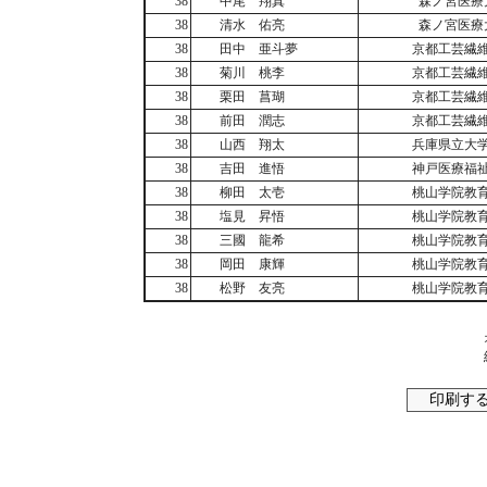
38
中尾 翔真
森ノ宮医療
38
清水 佑亮
森ノ宮医療
38
田中 亜斗夢
京都工芸繊
38
菊川 桃李
京都工芸繊
38
栗田 菖瑚
京都工芸繊
38
前田 潤志
京都工芸繊
38
山西 翔太
兵庫県立大
38
吉田 進悟
神戸医療福
38
柳田 太壱
桃山学院教
38
塩見 昇悟
桃山学院教
38
三國 龍希
桃山学院教
38
岡田 康輝
桃山学院教
38
松野 友亮
桃山学院教