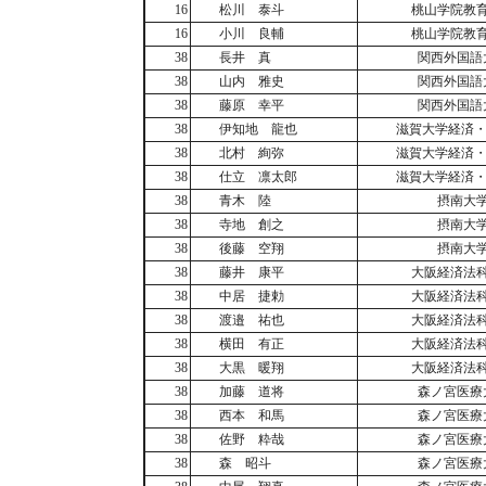
16
松川 泰斗
桃山学院教
16
小川 良輔
桃山学院教
38
長井 真
関西外国語
38
山内 雅史
関西外国語
38
藤原 幸平
関西外国語
38
伊知地 龍也
滋賀大学経済・
38
北村 絢弥
滋賀大学経済・
38
仕立 凛太郎
滋賀大学経済・
38
青木 陸
摂南大
38
寺地 創之
摂南大
38
後藤 空翔
摂南大
38
藤井 康平
大阪経済法
38
中居 捷勅
大阪経済法
38
渡邉 祐也
大阪経済法
38
横田 有正
大阪経済法
38
大黒 暖翔
大阪経済法
38
加藤 道将
森ノ宮医療
38
西本 和馬
森ノ宮医療
38
佐野 粋哉
森ノ宮医療
38
森 昭斗
森ノ宮医療