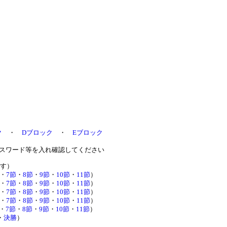
ク
・
Dブロック
・
Eブロック
スワード等を入れ確認してください
す）
・
7節
・
8節
・
9節
・
10節
・
11節
）
・
7節
・
8節
・
9節
・
10節
・
11節
）
・
7節
・
8節
・
9節
・
10節
・
11節
）
・
7節
・
8節
・
9節
・
10節
・
11節
）
・
7節
・
8節
・
9節
・
10節
・
11節
）
・
決勝
）