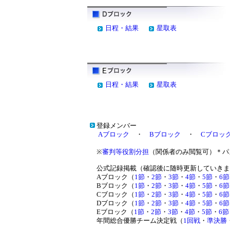
日程・結果
星取表
日程・結果
星取表
登録メンバー
Aブロック
・
Bブロック
・
Cブロッ
※
審判等役割分担
（関係者のみ閲覧可）＊パ
公式記録掲載（確認後に随時更新していきま
Aブロック（
1節
・
2節
・
3節
・
4節
・
5節
・
6節
Bブロック（
1節
・
2節
・
3節
・
4節
・
5節
・
6節
Cブロック（
1節
・
2節
・
3節
・
4節
・
5節
・
6節
Dブロック（
1節
・
2節
・
3節
・
4節
・
5節
・
6節
Eブロック（
1節
・
2節
・
3節
・
4節
・
5節
・
6節
年間総合優勝チーム決定戦（
1回戦
・
準決勝