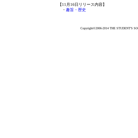
【11月16日リリース内容】
・
趣旨・歴史
Copyright©2006-2014 THE STUDENT'S SOCC