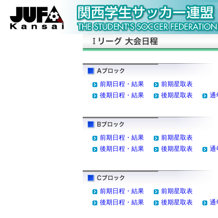
前期日程・結果
前期星取表
後期日程・結果
後期星取表
通
前期日程・結果
前期星取表
後期日程・結果
後期星取表
通
前期日程・結果
前期星取表
後期日程・結果
後期星取表
通