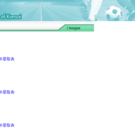
年星取表
年星取表
年星取表