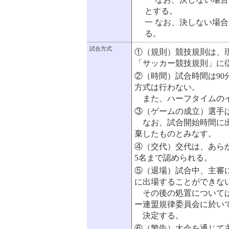
とする。
一 なお、決しない場
る。
試合方式
①（規則）競技規則は、
「サッカー競技規則」に
②（時間）試合時間は9
方式は行わない。
また、ハーフタイムのイ
③（ゲームの成立）選手
なお、試合開始時間に出
棄したものとみなす。
④（交代）交代は、あら
5名まで認められる。
⑤（退場）試合中、主審
に出場することができな
その後の処置については
ー連盟規律委員会に於い
決定する。
⑥（警告）大会を通じて