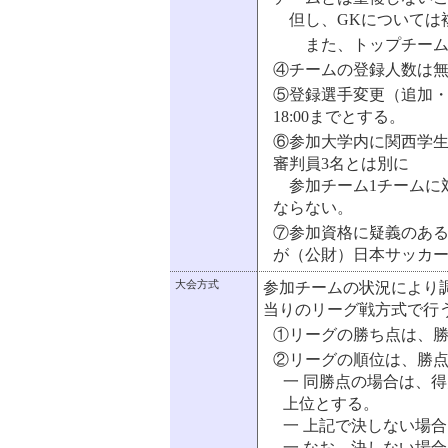
但し、GKについては
また、トップチーム
④チームの登録人数は
⑤登録選手変更（追加・
18:00までとする。
⑥参加大学内に関西学
審判員3名とは別に
参加チーム1チームに
ならない。
⑦参加資格に疑義のあ
が（公財）日本サッカ
大会方式
参加チームの状況により
当りのリーグ戦方式で行
①リーグの勝ち点は、勝
②リーグの順位は、勝
一 同勝点の場合は、
上位とする。
一 上記で決しない場
一 なお、決しない場