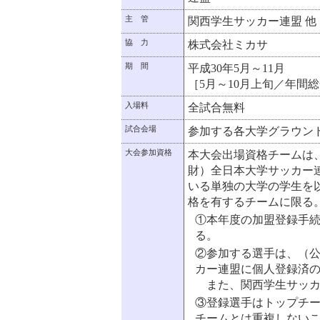
主 管
関西学生サッカー連盟 他
協 力
株式会社ミカサ
期 間
平成30年5月～11月
［5月～10月上旬／年間
入場料
全試合無料
試合会場
参加する各大学グラウン
大会参加資格
本大会出場資格チームは
財）全日本大学サッカー
いる単独の大学の学生を
格を有するチームに限る
①本年度の加盟登録手
る。
②参加する選手は、（
カー連盟に個人登録済
また、関西学生サッカ
③登録選手はトップチ
チームとは重複しない