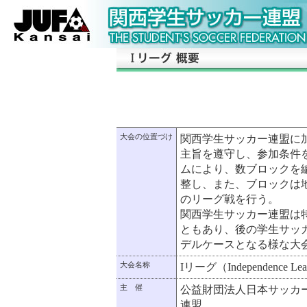
大会の位置づけ
関西学生サッカー連盟に
主旨を遵守し、参加条件
ムにより、数ブロックを
整し、また、ブロックは
のリーグ戦を行う。
関西学生サッカー連盟は
ともあり、後の学生サッ
デルケースとなる様な大
大会名称
Iリーグ（Independence Le
主 催
公益財団法人日本サッカ
連盟