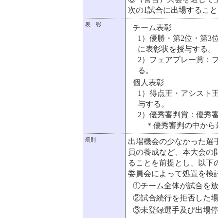
次の1試合に出場するこ
表 彰
チーム表彰
1）優勝・第2位・第
に表彰状を授与する。
2）フェアプレー賞：
る。
個人表彰
1）得点王・アシスト
与する。
2）優秀審判賞：優秀
＊優秀審判の中から
罰則
出場機会の少なかった選
員の養成など、本大会の
ることを前提とし、以下
委員会によって処置を検
①チーム全体が試合を
②試合続行を拒否した
③未登録選手及び出場