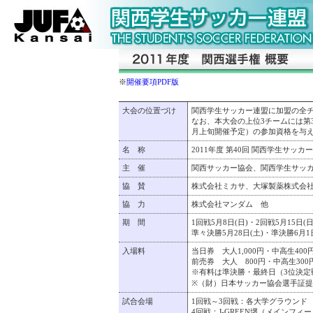
※
開催要項PDF版
大会の位置づけ
関西学生サッカー連盟に加盟の全
なお、本大会の上位3チームには第
月上旬開催予定）の参加資格を与
名 称
2011年度 第40回 関西学生サッ
主 催
関西サッカー協会、関西学生サッ
協 賛
株式会社ミカサ、大塚製薬株式会
協 力
株式会社マンダム 他
期 間
1回戦5月8日(日)・2回戦5月15日(日
準々決勝5月28日(土)・準決勝6月1日
入場料
当日券 大人1,000円・中高生40
前売券 大人 800円・中高生30
※有料は準決勝・最終日（3位決定
※（財）日本サッカー協会選手証
試合会場
1回戦～3回戦：各大学グラウンド
4回戦：J-GREEN堺（メインフィ