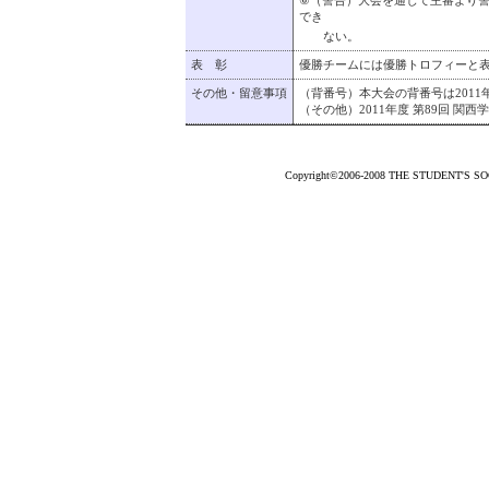
⑥（警告）大会を通じて主審より警
でき
ない。
表 彰
優勝チームには優勝トロフィーと表
その他・留意事項
（背番号）本大会の背番号は2011
（その他）2011年度 第89回 
Copyright©2006-2008 THE STUDENT'S SOCC