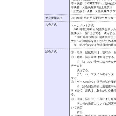
準々決勝：J-GREEN堺・大阪長居
準決勝：大阪長居第2陸上競技場
3位決定戦・決勝：大阪長居スタジ
大会参加資格
2011年度 第89回 関西学生サッ
大会方式
トーナメント方式
2011年度 第89回 関西学生サ
優勝以下、第3位までを 決定する
＊2011年度 第89回 関西学生
大会への出場権を有しないため本大
尚、組み合わせは別紙日程の通り
試合方式
①（規則）競技規則は、現行の（
②（時間）試合時間は90分とする
尚、決しない場合にはぺナルテイ
チームを
決定する。
また、ハーフタイムのインターバ
する。
③（ゲームの成立）選手は試合開始
尚、試合開始時間に出場選手が8
④（交代）交代は、あらかじめ登録
る。
⑤（退場）試合中、主審により退
その後の措置については関西学生
いて決定
する。