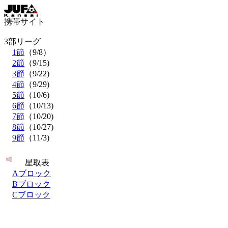
携帯サイト
3部リーグ
1節
（9/8）
2節
（9/15)
3節
（9/22)
4節
（9/29)
5節
（10/6)
6節
（10/13)
7節
（10/20)
8節
（10/27)
9節
（11/3)
星取表
Aブロック
Bブロック
Cブロック