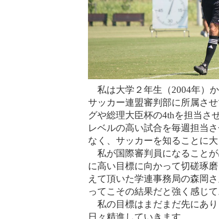
私は大学２年生（2004年）
サッカー連盟審判部に所属させ
グや総理大臣杯の4thを担当
レベルの高い試合を毎週担当さ
なく、サッカーを知ることに大
私が国際審判員になることが
に高い目標に向かって切磋琢磨
えて頂いた学連事務局の森岡さ
ってこその結果だと強く感じて
私の目標はまだまだ先にあり
日々精進していきます。