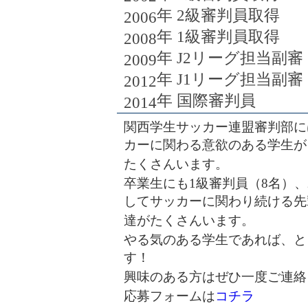
年
2
級審判員取得
2006
年
1
級審判員取得
2008
年
J2
リーグ担当副審
2009
年
J1
リーグ担当副審
2012
年 国際審判員
2014
関西学生サッカー連盟審判部に
カーに関わる意欲のある学生が
たくさんいます。
卒業生にも1級審判員（8名）
してサッカーに関わり続ける先
達がたくさんいます。
やる気のある学生であれば、と
す！
興味のある方はぜひ一度ご連絡
応募フォームは
コチラ