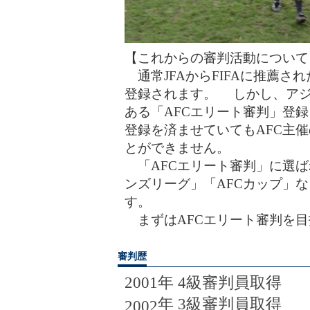
【これからの審判活動について
通常JFAからFIFAに推薦さ
登録されます。 しかし、ア
ある「AFCエリート審判」登
登録を済ませていてもAFC主
とができません。
「AFCエリート審判」に選ば
ンズリーグ」「AFCカップ」
す。
まずはAFCエリート審判を目
審判歴
2001
年
4
級審判員取得
年
3
級審判員取得
2002