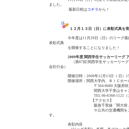
ました。
最新日程は
コチラ
から！
１２月１３日（日）に表彰式典を
今年度は11月29日（日）のリーグ最終
表彰式典
を開催することになりました！
2009年度 関西学生サッカーリーグ 
（第87回 関西学生サッカーリーグ表彰式
会壮行会）
開催日時：2009年12月13日（ 日）15時
開催場所：関西大学内、ＢＩＣホール1
〒564-8680 大阪府吹田市山
関西大学千里山キャンパス 第
TEL 06-6368-1121（
【アクセス】
阪急千里線「関大前」駅下車、北東
※公共の交通機関をご利用くださ
す。
表彰内容