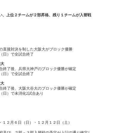
、上位２チームが２部昇格、残り１チームが入替戦
決を制した大阪大がブロック優勝
）で全試合終了
都大
、兵県大神戸のブロック優勝が確定
）で全試合終了
教大
、大阪大谷大のブロック優勝が確定
で未消化2試合あり
）
２月６日（日）・１２月１２日（土）
）
及び、２部－３部入替戦の予定が上記の通り確定し