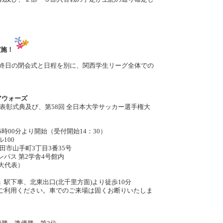
実施！
日の閉会式と日程を別に、関西学生リーグ全体での
アウォーズ
典及び、第58回 全日本大学サッカー選手権大
00分より開始（受付開始14：30）
00
手町3丁目3番35号
2学舎4号館内
大代表）
出口(北千里方面)より徒歩10分
い。車でのご来場は固くお断りいたしま