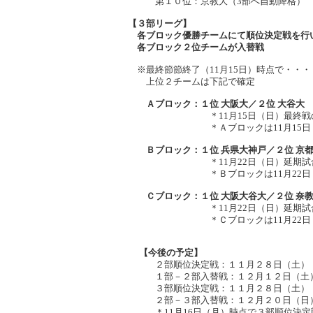
第１０位：京教大（3部へ自動降格）
【３部リーグ】
各ブロック優勝チームにて順位決定戦を行い
各ブロック２位チームが入替戦
※最終節節終了（11月15日）時点で・・・
上位２チームは下記で確定
Ａブロック：１位 大阪大／２位 大谷大
＊11月15日（日）最終戦の直接対
＊Ａブロックは11月15日（日
Ｂブロック：１位 兵県大神戸／２位 京
＊11月22日（日）延期試合終了後
＊Ｂブロックは11月22日（日
Ｃブロック：１位 大阪大谷大／２位 奈
＊11月22日（日）延期試合終了後
＊Ｃブロックは11月22日（日）
【今後の予定】
２部順位決定戦：１１月２８日（土）
１部－２部入替戦：１２月１２日（土
３部順位決定戦：１１月２８日（土）・１
２部－３部入替戦：１２月２０日（日
＊11月16日（月）時点で３部順位決定戦