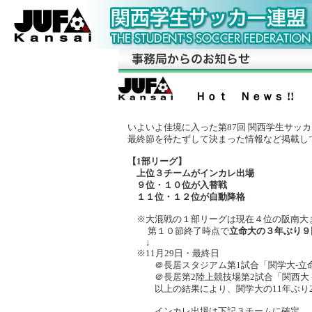
Ｈｏｔ Ｎｅｗｓ !!
いよいよ佳境に入った第87回 関西学生サッ
最終節を待たずして決まった情報など掲載し
【1部リーグ】
上位３チームがインカレ出場
９位・１０位が入替戦
１１位・１２位が自動降格
※大混戦の１部リーグは現在４位の阪南大まで
第１０節終了時点で
立命大の３年ぶり９
↓
※11月29日・最終日
＠長居スタジアム第1試合「関学大-立命大
＠長居第2陸上競技場第2試合「関西大－阪
以上の結果により、関学大の11年ぶり2
インカレ出場は下記３チームに確定