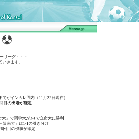
カーリーグ・・・
ていきます。
がインカレ圏内（11月22日現在）
回目の出場が確定
」で関学大が3-1で立命大に勝利
南大」は1-1の引き分け
8回目の優勝が確定