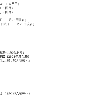
り１６回目）
８回目）
９回目）
・11月22日現在）
終了・11月28日現在）
未消化1試合あり）
帰（2008年度以降）
→1部-2部入替戦へ）
→1部-2部入替戦へ）