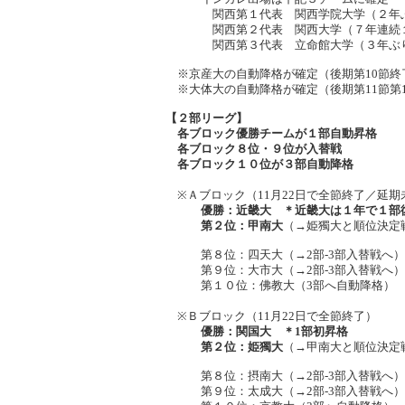
関西第１代表 関西学院大学（２年ぶ
関西第２代表 関西大学（７年連続１
関西第３代表 立命館大学（３年ぶり
※京産大の自動降格が確定（後期第10節終了
※大体大の自動降格が確定（後期第11節第1日
【２部リーグ】
各ブロック優勝チームが１部自動昇格
各ブロック８位・９位が入替戦
各ブロック１０位が３部自動降格
※Ａブロック（11月22日で全節終了／延期
優勝：近畿大 ＊近畿大は１年で１部復
第２位：甲南大
（→姫獨大と順位決定戦
第８位：四天大（→2部-3部入替戦へ）
第９位：大市大（→2部-3部入替戦へ）
第１０位：佛教大（3部へ自動降格）
※Ｂブロック（11月22日で全節終了）
優勝：関国大 ＊1部初昇格
第２位：姫獨大
（→甲南大と順位決定戦
第８位：摂南大（→2部-3部入替戦へ）
第９位：太成大（→2部-3部入替戦へ）