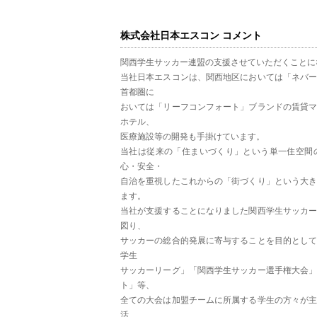
株式会社日本エスコン コメント
関西学生サッカー連盟の支援させていただくことに
当社日本エスコンは、関西地区においては「ネバ
首都圏に
おいては「リーフコンフォート」ブランドの賃貸
ホテル、
医療施設等の開発も手掛けています。
当社は従来の「住まいづくり」という単一住空間
心・安全・
自治を重視したこれからの「街づくり」という大
ます。
当社が支援することになりました関西学生サッカ
図り、
サッカーの総合的発展に寄与することを目的とし
学生
サッカーリーグ」「関西学生サッカー選手権大会
ト」等、
全ての大会は加盟チームに所属する学生の方々が
活