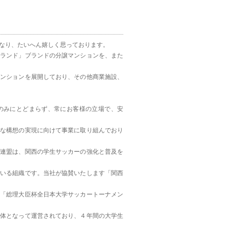
なり、たいへん嬉しく思っております。
ーランド」ブランドの分譲マンションを、また
マンションを展開しており、その他商業施設、
のみにとどまらず、常にお客様の立場で、安
きな構想の実現に向けて事業に取り組んでおり
ー連盟は、関西の学生サッカーの強化と普及を
ている組織です。当社が協賛いたします「関西
」「総理大臣杯全日本大学サッカートーナメン
主体となって運営されており、４年間の大学生