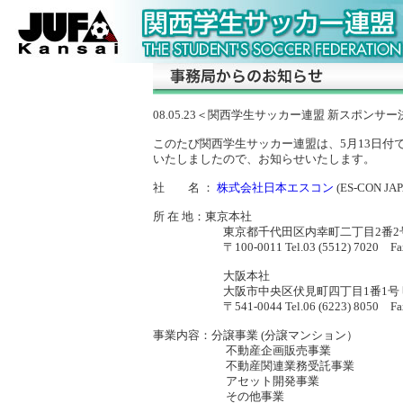
08.05.23＜関西学生サッカー連盟 新スポンサ
このたび関西学生サッカー連盟は、5月13日付
いたしましたので、お知らせいたします。
社 名 ：
株式会社日本エスコン
(ES-CON JA
所 在 地：東京本社
東京都千代田区内幸町二丁目2番2号 富
〒100-0011 Tel.03 (5512) 7020 Fax.03
大阪本社
大阪市中央区伏見町四丁目1番1号 明治
〒541-0044 Tel.06 (6223) 8050 Fax.06
事業内容：分譲事業 (分譲マンション）
不動産企画販売事業
不動産関連業務受託事業
アセット開発事業
その他事業