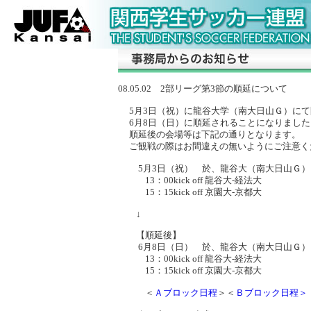
08.05.02 2部リーグ第3節の順延について
5月3日（祝）に龍谷大学（南大日山Ｇ）にて
6月8日（日）に順延されることになりました
順延後の会場等は下記の通りとなります。
ご観戦の際はお間違えの無いようにご注意く
5月3日（祝） 於、龍谷大（南大日山Ｇ）
13：00kick off 龍谷大-経法大
15：15kick off 京園大-京都大
↓
【順延後】
6月8日（日） 於、龍谷大（南大日山Ｇ）
13：00kick off 龍谷大-経法大
15：15kick off 京園大-京都大
＜
Ａブロック日程
＞＜
Ｂブロック日程＞